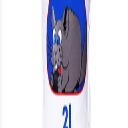
Песок Papa&Mama Pet для купания грызунов, 1,5 к.
Papa&Mama Pet
BYN
5,60
В корзину
Луговое сено Bunny с ромашкой, 500 г
Bunny
BYN
3,70
В корзину
Луговое сено Bunny с календулой, 500 г
Bunny
BYN
3,70
В корзину