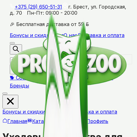
+375 (29) 650-51-31
г. Брест, ул. Городская,
д. 70
Пн-Пт: 09:00 - 20:00
BYN
🎉 Бесплатная доставка от
59
Бонусы и скидки
Блог
О нас
Доставка и оплата
🐕 Собаки
🐱 Кошки
🦜 Птицы
🐹 Грызуны
🏷️
Бренды
Бонусы и скидки
Блог
О нас
Доставка и оплата
Главная
Каталог
Профиль
Корзина