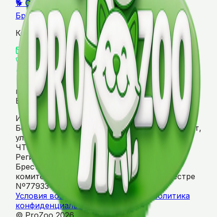
🐕 Собаки
🐱 Кошки
🦜 Птицы
🐹 Грызуны
🏷️
Бренды
Контакты
info@prozoo.by
+375 (29) 650-51-31
г. Брест, ул. Городская, д. 70
г. Минск, ул.
Боровая, 78
Интернет-магазин "PROZOO". Республика
Беларусь, 224024, Брестская область, г. Брест,
ул. Городская, 70.
ЧТПУП «Альпака-Бел», УНП 290490145,
Регистрация №290490145, 14.02.2008,
Брестским областным исполнительным
комитетом. Регистрация в Торговом реестре
Nº779334 от 09.06.2026
Условия возврата
Договор оферты
Политика
конфиденциальности
© ProZoo 2026