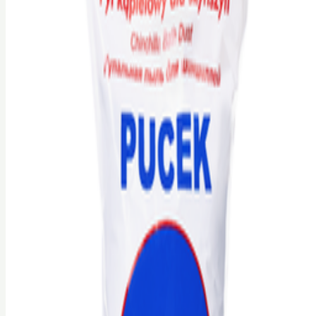
Найдено
7
товаров
Фильтры
Сначала новинки
Песок Papa&Mama Pet для купания шиншилл с тальком,
1,5 кг
Papa&Mama Pet
BYN
6,20
В корзину
Песок Papa&Mama Pet для купания шиншилл, 1,5 кг
Papa&Mama Pet
BYN
5,70
В корзину