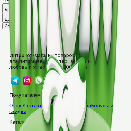
×
Бренд
3
Цена
Сбросить
Применить
Интернет-магазин товаров
для питомцев. Качество, забота и
любовь к животным с 2004 года.
Покупателям
О нас
Контакты
Оплата & Доставка
Бонусы и
скидки
Каталог