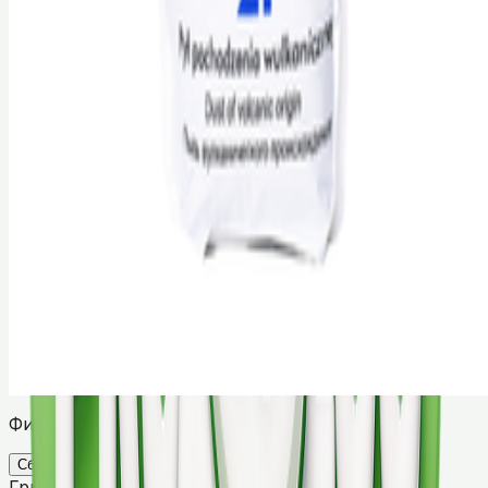
Луговое сено Bunny для грызунов, 500 г
Bunny
BYN
3,50
В корзину
Песок Pucek для шиншилл, 2 л
Pucek
BYN
12,60
В корзину
Все товары загружены
Фильтры
Сбросить
×
Грызуны