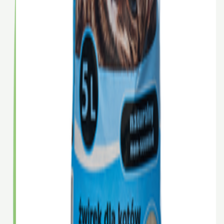
PROхвост
0.08 кг
0.08 кг
0.085 кг
10 кг
10 кг
BYN
0,90
В корзину
Natural Trainer Cat Adult для кошек, курица, 3 кг
Natural Trainer
0.3 кг
1.5 кг
3 кг
10 кг
BYN
BYN
59,70
79,60
-
25
%
В корзину
Natural Trainer Urinary Adult при МКБ для кошек,
курица, 0,3 кг
Natural Trainer
0.3 кг
1.5 кг