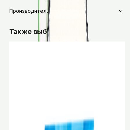
Производитель и импортер
Также выбирают
Корм ProBalance Sensitive для кошек с
чувствительным пищеварением, 8 кг
ProBalance
0.4 кг
0.4 кг
8 кг
8 кг
10 кг
10 кг
BYN
146,00
В корзину
Корм д/кош PROхвост 350гр Курица
PROхвост