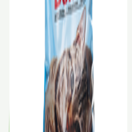
Наполнитель КОТУ силикагелевый, 4 л (1,5 кг)
КОТУ
4 л
4 л
8 л
11 л
12 л
60 л
BYN
19,30
В корзину
Корм ProBalance Sensitive для кошек с
чувствительным пищеварением, 1,8 кг
ProBalance
1.8 кг
1.8 кг
BYN
35,90
В корзину
Пауч PROхвост для кошек, кролик в соусе, 85 г