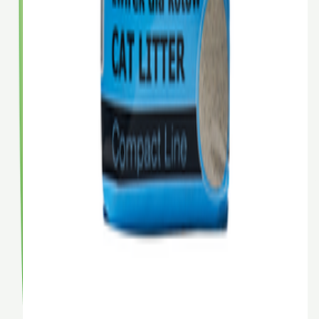
BYN
BYN
12,75
17,00
-
25
%
В корзину
Наполнитель КОТУ Звездная пыль силикагелевый, 4 л
(1,5 кг)
КОТУ
BYN
19,50
В корзину
Natural Trainer Kitten для котят, цыпленок, 0,3 кг
Natural Trainer
0.3 кг
1.5 кг
BYN
BYN
11,40
15,20
-
25
%
В корзину