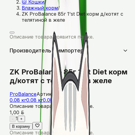
🐱 Кошки
/
Влажный корм
/
ZK ProBalance 85г 1'st Diet корм д/котят c
телятиной в желе
Описание товара появится позже.
Производитель и импортер
ZK ProBalance 85г 1'st Diet корм
д/котят c телятиной в желе
ProBalance
Артикул:
УТ-00001152
0.08 кг
0.08 кг
0.08 кг
0.085 кг
Описание товара появится позже.
BYN
1,00
1
-
+
В корзину
Описание товара появится позже.