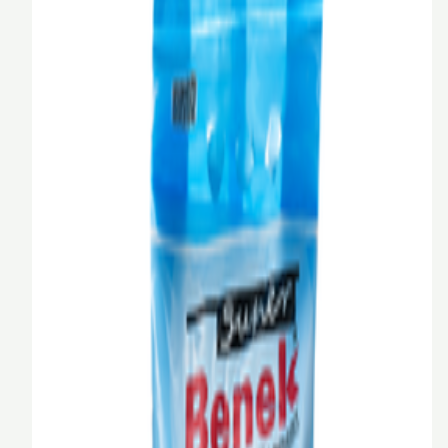
0.35 кг
0.415 кг
13 кг
BYN
4,10
В корзину
Corn Cat кукурузный, свежая трава, 25 л
Corn Cat
7 л
14 л
25 л
BYN
BYN
91,63
107,80
-
15
%
В корзину
PROхвост 85 гр Корм консервированный для кошек,
мясное ассорти в соусе
PROхвост
0.08 кг
0.085 кг
BYN
0,90
В корзину