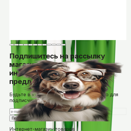
Наполнитель Super Benek Компакт для туалета, 5 л
Super Benek
5 л
5 л
10 л
10 л
20 л
25 л
BYN
23,60
В корзину
Подпишитесь на рассылку
магазина и получайте
интересные
предложения и скидки!
Будьте в курсе акций и новинок - только для
подписчиков.
Подписаться
Интернет-магазин товаров