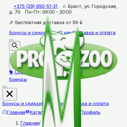
+375 (29) 650-51-31
г. Брест, ул. Городская,
д. 70
Пн-Пт: 09:00 - 20:00
BYN
🎉 Бесплатная доставка от
59
Бонусы и скидки
Блог
О нас
Доставка и оплата
🐕 Собаки
🐱 Кошки
🦜 Птицы
🐹 Грызуны
🏷️
Бренды
Бонусы и скидки
Блог
О нас
Доставка и оплата
Главная
Каталог
Профиль
Корзина
Главная
/