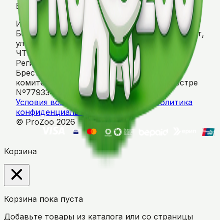
Боровая, 78
Интернет-магазин "PROZOO". Республика
Беларусь, 224024, Брестская область, г. Брест,
ул. Городская, 70.
ЧТПУП «Альпака-Бел», УНП 290490145,
Регистрация №290490145, 14.02.2008,
Брестским областным исполнительным
комитетом. Регистрация в Торговом реестре
Nº779334 от 09.06.2026
Условия возврата
Договор оферты
Политика
конфиденциальности
© ProZoo 2026
Корзина
Корзина пока пуста
Добавьте товары из каталога или со страницы