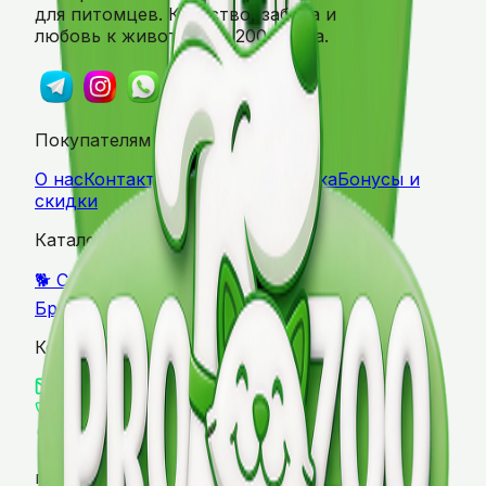
для питомцев. Качество, забота и
любовь к животным с 2004 года.
Покупателям
О нас
Контакты
Оплата & Доставка
Бонусы и
скидки
Каталог
🐕 Собаки
🐱 Кошки
🦜 Птицы
🐹 Грызуны
🏷️
Бренды
Контакты
info@prozoo.by
+375 (29) 650-51-31
г. Брест, ул. Городская, д. 70
г. Минск, ул.